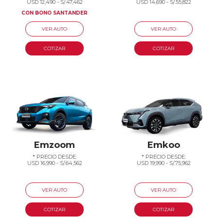
USD 12,490 - S/.47,462
USD 14,690 - S/.55,822
CON BONO SANTANDER
VER AUTO
VER AUTO
COTIZAR
COTIZAR
Emzoom
Emkoo
* PRECIO DESDE:
* PRECIO DESDE:
USD 16,990 - S/.64,562
USD 19,990 - S/.75,962
VER AUTO
VER AUTO
COTIZAR
COTIZAR