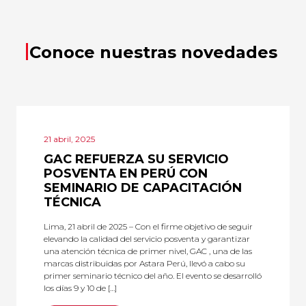
Conoce nuestras novedades
21 abril, 2025
GAC REFUERZA SU SERVICIO
POSVENTA EN PERÚ CON
SEMINARIO DE CAPACITACIÓN
TÉCNICA
Lima, 21 abril de 2025 – Con el firme objetivo de seguir
elevando la calidad del servicio posventa y garantizar
una atención técnica de primer nivel, GAC , una de las
marcas distribuidas por Astara Perú, llevó a cabo su
primer seminario técnico del año. El evento se desarrolló
los días 9 y 10 de […]