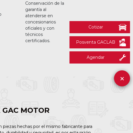
Conservación de la
garantía al
o
atenderse en
concesionarios
Cotizar
oficiales y con
técnicos
certificados.
Posventa GACLAB
Agendar
E
GAC MOTOR
n piezas hechas por el mismo fabricante para
to, durabilidad y seguridad, es por esta razón