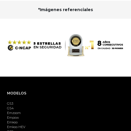
*Imágenes referenciales
MODELOS
GS3
GS4
Emzoom
Empow
Emkoo
Emkoo HEV