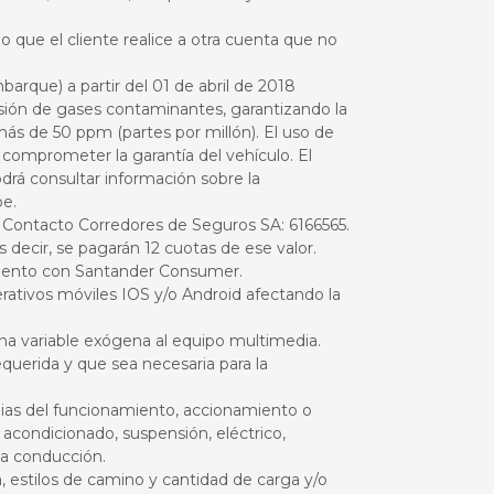
go que el cliente realice a otra cuenta que no
rque) a partir del 01 de abril de 2018
sión de gases contaminantes, garantizando la
más de 50 ppm (partes por millón). El uso de
omprometer la garantía del vehículo. El
drá consultar información sobre la
pe.
de Contacto Corredores de Seguros
SA
:
6166565.
decir, se pagarán 12 cuotas de ese valor.
iamiento con Santander Consumer.
rativos móviles IOS y/o Android afectando la
una variable exógena al equipo multimedia.
equerida y que sea necesaria para la
opias del funcionamiento, accionamiento o
acondicionado, suspensión, eléctrico,
la conducción.
 estilos de camino y cantidad de carga y/o