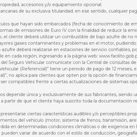
 propiedad, accesorios y/o equipamiento opcional.
bancarias de su exclusiva titularidad; en ese sentido, cualquier pa
hículos que hayan sido embarcados (fecha de conocimiento de emba
mas de emisiones de Euro IV con la finalidad de reducir la emi
, el cliente deberá utilizar un combustible de bajo azufre de no 
ores gases contaminantes y problemas en el motor, pudiendo c
zufre deberá realizarse en estaciones de servicio confiables, po
le en cada región, ingresando a la página web: www.facilito.gob.
s del Seguro Vehicular comunícate con la Central de consultas 
hicular (Referencial)” tiene un periodo de pago de 12 meses, es 
al)”, no aplica para clientes que opten por la opción de financ
ser compatibles frente a ciertas actualizaciones de sistemas ope
ivos depende única y exclusivamente de sus fabricantes, siendo 
 a partir de que el cliente haya suscrito toda la documentación r
 presentarse ciertas características audibles y/o perceptibles pr
tos del vehículo (motor, sistema de frenos, transmisión, aire 
edida en determinadas condiciones climáticas o de exigencia en 
ueden variar de acuerdo con el estilo de conducción, geografía,