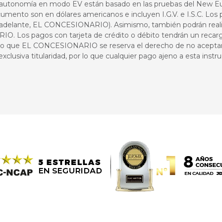
e autonomía en modo EV están basado en las pruebas del New Eu
umento son en dólares americanos e incluyen I.G.V. e I.S.C. Los
n adelante, EL CONCESIONARIO). Asimismo, también podrán real
 Los pagos con tarjeta de crédito o débito tendrán un recargo
cido que EL CONCESIONARIO se reserva el derecho de no acept
 exclusiva titularidad, por lo que cualquier pago ajeno a esta instr