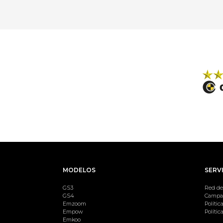
MODELOS
SERVI
GS3
Red de
GS4
Campañ
Emzoom
Polític
Empow
Polític
Emkoo