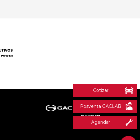
Cotizar
Posventa GACLAB
Agendar