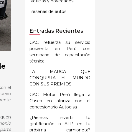
Noticias y novedades
Reseñas de autos
Entradas Recientes
GAC refuerza su servicio
posventa en Perú con
seminario de capacitación
técnica
de
LA MARCA QUE
CONQUISTA EL MUNDO
CON SUS PREMIOS
Con el
 nuevo
GAC Motor Perú llega a
mente
Cusco en alianza con el
concesionario Autodisa
squen
¿Piensas invertir tu
imonio
gratificación o AFP en tu
 parte
próxima camioneta?