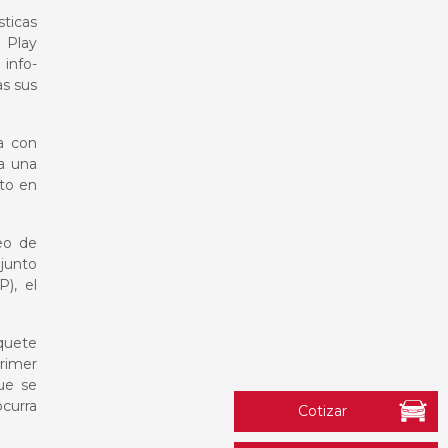
ticas
 Play
 info-
as sus
a con
a una
to en
eo de
junto
), el
quete
rimer
ue se
curra
Cotizar