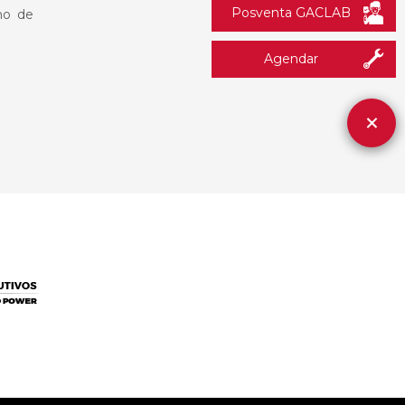
Posventa GACLAB
no de
Agendar