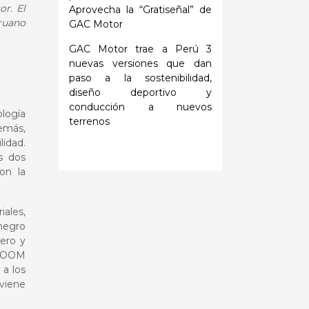
r. El
Aprovecha la “Gratiseñal” de
ruano
GAC Motor
GAC Motor trae a Perú 3
nuevas versiones que dan
paso a la sostenibilidad,
diseño deportivo y
conducción a nuevos
ología
terrenos
emás,
idad.
s dos
on la
ales,
 negro
uero y
EMZOOM
 a los
 viene