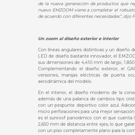
de la nueva generación de productos que rep
nuevo EMZOOM viene a completar el robusto p
de acuerdo con diferentes necesidades”, dijo
Un zoom al diseño exterior e interior
Con líneas angulares distintivas y un diseño d
LED de diseño bastante innovador, el EMZOO
sus dimensiones de 4,410 mm de largo, 1,850
Complementando el diseño exterior, el G
versiones, manijas eléctricas de puerta o
aerodinámica del modelo.
En el interior, el diseño moderno de la con
además de una palanca de cambios tipo crista
con un pespunte deportivo color azul. Adici
micro perforaciones para una mejor sensación 
es el sunroof panorámico con el que cuenta l
2,650 mm de distancia entre ejes, lo que gara
con un piso completamente plano para la com