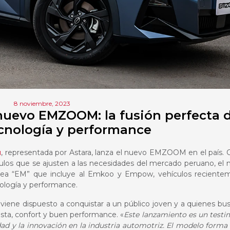
8 noviembre, 2023
nuevo EMZOOM: la fusión perfecta 
ecnología y performance
ú
, representada por Astara, lanza el nuevo EMZOOM en el país. 
culos que se ajusten a las necesidades del mercado peruano, el
línea “EM” que incluye al Emkoo y Empow, vehículos reciente
ología y performance.
iene dispuesto a conquistar a un público joven y a quienes bu
sta, confort y buen performance. «
Este lanzamiento es un test
d y la innovación en la industria automotriz. El modelo forma