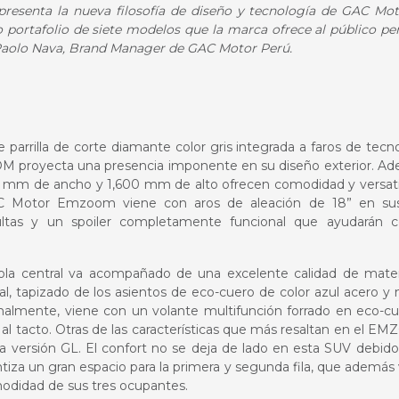
resenta la nueva filosofía de diseño y tecnología de GAC Moto
ortafolio de siete modelos que la marca ofrece al público pe
 Paolo Nava, Brand Manager de GAC Motor Perú.
e parrilla de corte diamante color gris integrada a faros de tecn
M proyecta una presencia imponente en su diseño exterior. Ad
 mm de ancho y 1,600 mm de alto ofrecen comodidad y versatil
AC Motor Emzoom viene con aros de aleación de 18” en su
cultas y un spoiler completamente funcional que ayudarán c
sola central va acompañado de una excelente calidad de materi
l, tapizado de los asientos de eco-cuero de color azul acero y
onalmente, viene con un volante multifunción forrado en eco-c
al tacto. Otras de las características que más resaltan en el 
a versión GL. El confort no se deja de lado en esta SUV debido
ntiza un gran espacio para la primera y segunda fila, que además
odidad de sus tres ocupantes.