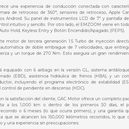
ce una experiencia de conducción conectada con caracterís
mara de retroceso de 360°, sensores de retroceso, Apple Car
vos Android. Su panel de instrumentos LCD de 7″ y pantalla de
trol intuitivo y sencillo. Por otro lado, el EMZOOM viene en tod
, Auto Hold, Keyless Entry y Botón Encendido/Apagado (PEPS).
e motor de tercera generación 1.5 Turbo de inyección direct
n automática de doble embrague de 7 velocidades, que entreg
fuerza y un torque de 270 Nm. Esto asegura un gran rendimien
á equipado con 6 airbags en la versión GL, sistema antibloqu
renado (EBD), asistencia hidráulica de frenos (HBA), y un con
ctor, incluyendo el programa electrónico de estabilidad (ESP
l control de pendiente en descenso (HDC).
 la satisfacción del cliente, GAC Motor ofrece un completo pa
ita a los 1,000 km o dentro de los primeros 30 días, el p
ecorrido o 6 meses (lo que ocurra primero), y una garantía q
a que se alcancen los 150,000 kilómetros recorridos, lo que o
o y una experiencia sin preocupaciones.